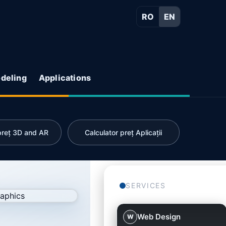
RO
EN
deling
Applications
 preț 3D and AR
Calculator preț Aplicații
SERVICES
Web Design
W