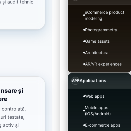
 și audit tehnic
eCommerce product
modeling
Photogrammetry
Game assets
Architectural
AR/VR experiences
Applications
APP
nsare și
Web apps
ere
Mobile apps
 controlată,
(iOS/Android)
uri testate,
 activ și
E-commerce apps