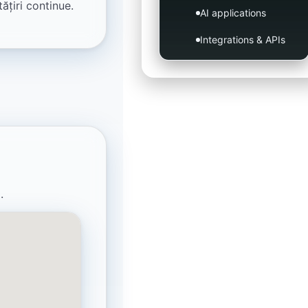
ățiri continue.
AI applications
Integrations & APIs
.