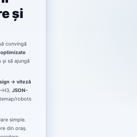
re și
 să convingă
i
optimizate
a și să ajungă
sign → viteză
1–H3,
JSON-
sitemap/robots
lare simple.
re din oraș.
ncredere.