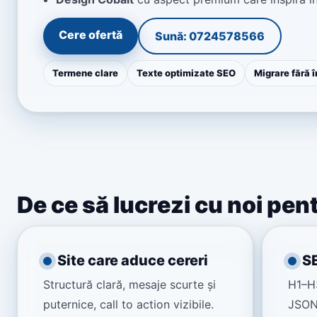
Cere ofertă
Sună: 0724578566
Termene clare
Texte optimizate SEO
Migrare fără î
De ce să lucrezi cu noi pe
Site care aduce cereri
S
Structură clară, mesaje scurte și
H1–H3
puternice, call to action vizibile.
JSON-