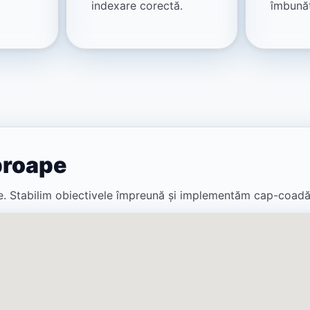
indexare corectă.
îmbunăt
proape
ate. Stabilim obiectivele împreună și implementăm cap-coadă