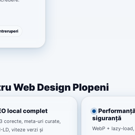
ntreruperi
ntru Web Design Plopeni
EO local complet
Performanță
siguranță
 corecte, meta-uri curate,
WebP + lazy-load,
LD, viteze verzi și