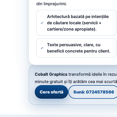
din împrejurimi.
Arhitectură bazată pe intențiile
de căutare locale (servicii +
cartiere/zone apropiate).
Texte persuasive, clare, cu
beneficii concrete pentru client.
Cobalt Graphics
transformă ideile în rez
minute gratuit și îți arătăm cea mai scurt
Cere ofertă
Sună: 0724578566