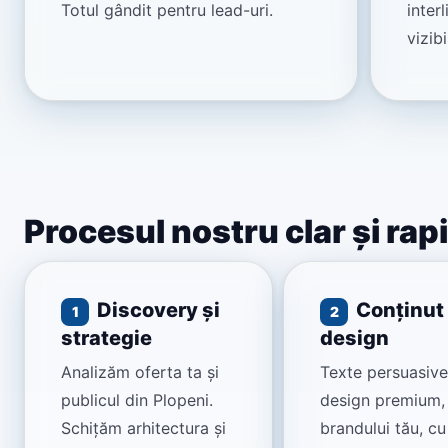
Totul gândit pentru lead-uri.
inter
vizibi
Procesul nostru clar și rap
Discovery și
Conținut 
1
2
strategie
design
Analizăm oferta ta și
Texte persuasive
publicul din Plopeni.
design premium, 
Schițăm arhitectura și
brandului tău, c