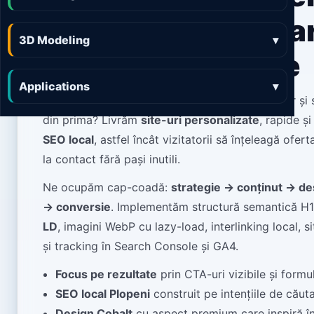
site-uri rapide, cla
3D Modeling
▾
gata de conversie
Applications
▾
Vrei ca brandul tău din
Plopeni
să fie găsit ușor și
din prima? Livrăm
site-uri personalizate
, rapide ș
SEO local
, astfel încât vizitatorii să înțeleagă ofert
la contact fără pași inutili.
Ne ocupăm cap-coadă:
strategie → conținut → de
→ conversie
. Implementăm structură semantică H
LD
, imagini WebP cu lazy-load, interlinking local, 
și tracking în Search Console și GA4.
Focus pe rezultate
prin CTA-uri vizibile și formu
SEO local Plopeni
construit pe intențiile de căuta
Design Cobalt
cu aspect premium care inspiră î