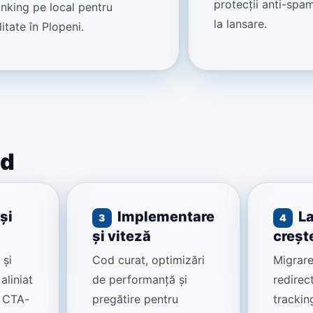
protecții anti-spam
linking pe local pentru
la lansare.
litate în Plopeni.
id
și
Implementare
La
3
4
și viteză
creșt
 și
Cod curat, optimizări
Migrare
aliniat
de performanță și
redirect
u CTA-
pregătire pentru
tracking