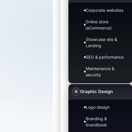
Corporate websites
Online store
(eCommerce)
Showcase site &
Landing
SEO & performance
Maintenance &
security
Graphic Design
G
Logo design
Branding &
brandbook