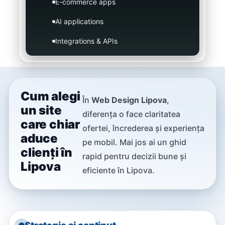
E-commerce apps
AI applications
Integrations & APIs
Cum alegi
În
Web Design Lipova
,
un site
diferența o face claritatea
care chiar
ofertei, încrederea și experiența
aduce
pe mobil. Mai jos ai un ghid
clienți în
rapid pentru decizii bune și
Lipova
eficiente în Lipova.