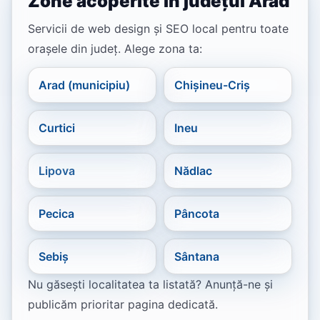
Zone acoperite în județul Arad
Servicii de web design și SEO local pentru toate
orașele din județ. Alege zona ta:
Arad (municipiu)
Chișineu-Criș
Curtici
Ineu
Lipova
Nădlac
Pecica
Pâncota
Sebiș
Sântana
Nu găsești localitatea ta listată? Anunță-ne și
publicăm prioritar pagina dedicată.