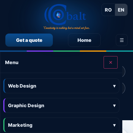
RO
EN
Get a quote
Home
☰
CALCULEAZĂ SINGUR PREȚUL SERVICIILOR
Menu
✕
Calculator preț Web design
Calculator preț Design grafic
Web Design
▾
Calculator preț Marketing online
Calculator preț 3D and AR
Graphic Design
Calculator preț Aplicații
▾
Marketing
▾