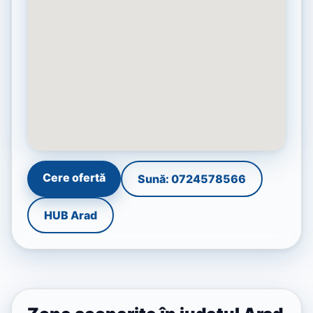
Cere ofertă
Sună: 0724578566
HUB Arad