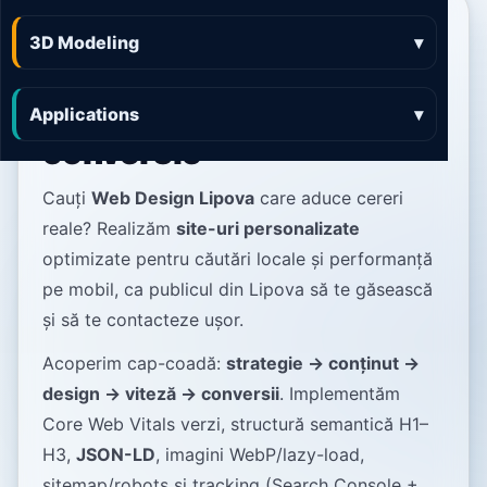
Web Design Lipova site-
3D Modeling
▾
uri rapide, elegante și
construite pentru
Applications
▾
conversie
Cauți
Web Design Lipova
care aduce cereri
reale? Realizăm
site-uri personalizate
optimizate pentru căutări locale și performanță
pe mobil, ca publicul din Lipova să te găsească
și să te contacteze ușor.
Acoperim cap-coadă:
strategie → conținut →
design → viteză → conversii
. Implementăm
Core Web Vitals verzi, structură semantică H1–
H3,
JSON-LD
, imagini WebP/lazy-load,
sitemap/robots și tracking (Search Console +