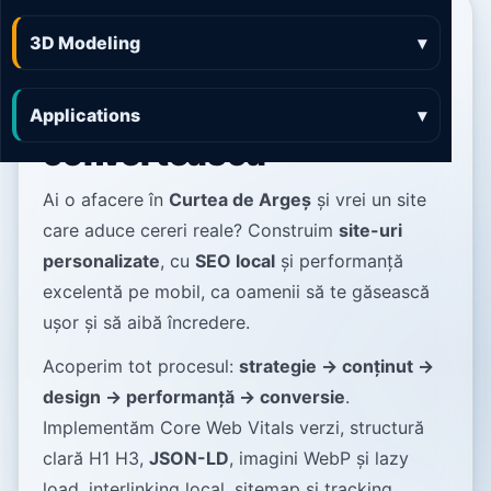
Web Design Curtea de
3D Modeling
▾
Argeș site-uri rapide,
clare și făcute să
Applications
▾
convertească
Ai o afacere în
Curtea de Argeș
și vrei un site
care aduce cereri reale? Construim
site-uri
personalizate
, cu
SEO local
și performanță
excelentă pe mobil, ca oamenii să te găsească
ușor și să aibă încredere.
Acoperim tot procesul:
strategie → conținut →
design → performanță → conversie
.
Implementăm Core Web Vitals verzi, structură
clară H1 H3,
JSON-LD
, imagini WebP și lazy
load, interlinking local, sitemap și tracking