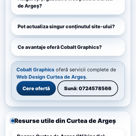
de Argeș?
Pot actualiza singur conținutul site-ului?
Ce avantaje oferă Cobalt Graphics?
Cobalt Graphics
oferă servicii complete de
Web Design Curtea de Argeș
.
Cere ofertă
Sună: 0724578566
Resurse utile din Curtea de Argeș