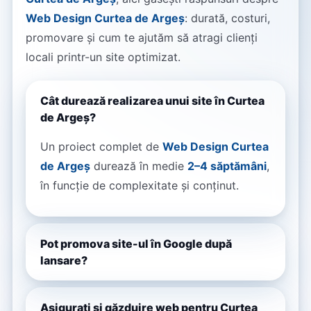
Web Design Curtea de Argeș
: durată, costuri,
promovare și cum te ajutăm să atragi clienți
locali printr-un site optimizat.
Cât durează realizarea unui site în Curtea
de Argeș?
Un proiect complet de
Web Design Curtea
de Argeș
durează în medie
2–4 săptămâni
,
în funcție de complexitate și conținut.
Pot promova site-ul în Google după
lansare?
Asigurați și găzduire web pentru Curtea