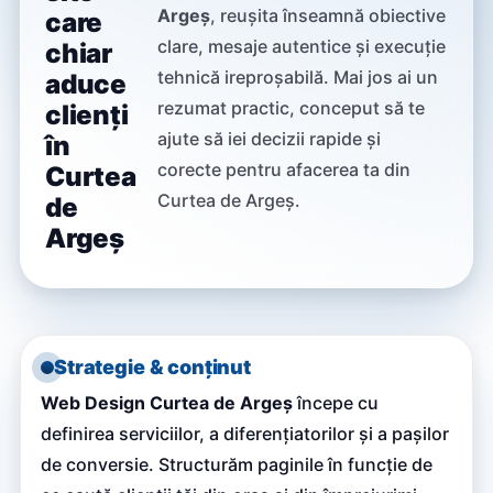
Argeș
, reușita înseamnă obiective
care
clare, mesaje autentice și execuție
chiar
tehnică ireproșabilă. Mai jos ai un
aduce
rezumat practic, conceput să te
clienți
ajute să iei decizii rapide și
în
corecte pentru afacerea ta din
Curtea
Curtea de Argeș.
de
Argeș
Strategie & conținut
Web Design Curtea de Argeș
începe cu
definirea serviciilor, a diferențiatorilor și a pașilor
de conversie. Structurăm paginile în funcție de