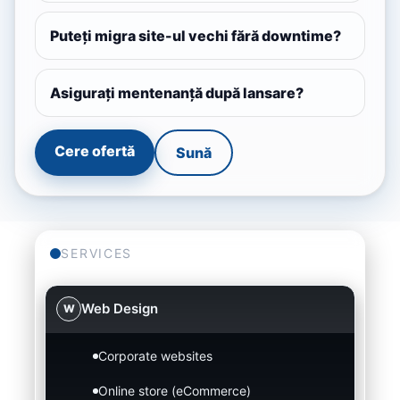
Puteți migra site-ul vechi fără downtime?
Asigurați mentenanță după lansare?
Cere ofertă
Sună
SERVICES
Web Design
W
Corporate websites
Online store (eCommerce)