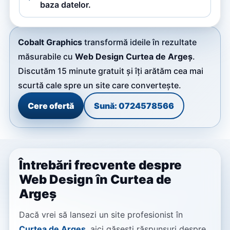
baza datelor.
Cobalt Graphics
transformă ideile în rezultate
măsurabile cu
Web Design Curtea de Argeș
.
Discutăm 15 minute gratuit și îți arătăm cea mai
scurtă cale spre un site care convertește.
Cere ofertă
Sună: 0724578566
Întrebări frecvente despre
Web Design în Curtea de
Argeș
Dacă vrei să lansezi un site profesionist în
Curtea de Argeș
, aici găsești răspunsuri despre