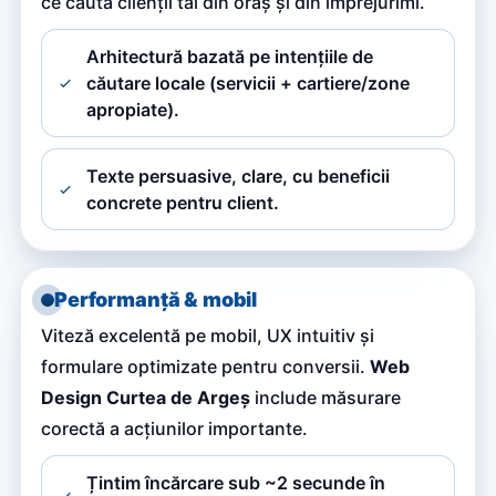
ce caută clienții tăi din oraș și din împrejurimi.
Arhitectură bazată pe intențiile de
căutare locale (servicii + cartiere/zone
apropiate).
Texte persuasive, clare, cu beneficii
concrete pentru client.
Performanță & mobil
Viteză excelentă pe mobil, UX intuitiv și
formulare optimizate pentru conversii.
Web
Design Curtea de Argeș
include măsurare
corectă a acțiunilor importante.
Țintim încărcare sub ~2 secunde în