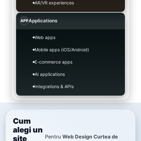
AR/VR experiences
Applications
APP
Web apps
Mobile apps (iOS/Android)
E-commerce apps
AI applications
Integrations & APIs
Cum
alegi un
Pentru
Web Design Curtea de
site