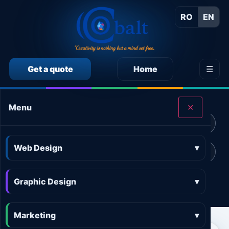
RO
EN
Get a quote
Home
☰
CALCULEAZĂ SINGUR PREȚUL SERVICIILOR
Menu
✕
Calculator preț Web design
Calculator preț Design grafic
Web Design
▾
Calculator preț Marketing online
Calculator preț 3D and AR
Graphic Design
Calculator preț Aplicații
▾
Marketing
▾