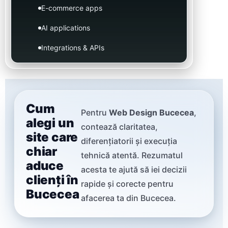
E-commerce apps
AI applications
Integrations & APIs
Cum
Pentru
Web Design Bucecea
,
alegi un
contează claritatea,
site care
diferențiatorii și execuția
chiar
tehnică atentă. Rezumatul
aduce
acesta te ajută să iei decizii
clienți în
rapide și corecte pentru
Bucecea
afacerea ta din Bucecea.