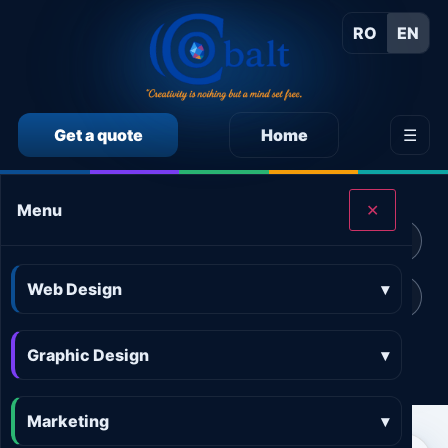
RO
EN
Get a quote
Home
☰
CALCULEAZĂ SINGUR PREȚUL SERVICIILOR
Menu
✕
Calculator preț Web design
Calculator preț Design grafic
Web Design
▾
Calculator preț Marketing online
Calculator preț 3D and AR
Graphic Design
Calculator preț Aplicații
▾
Marketing
▾