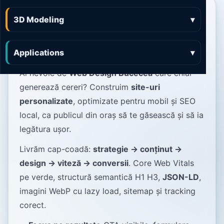
Web Design Bucecea
3D Modeling
▾
site-uri rapide, elegante
și orientate pe conversie
Applications
▾
Ai nevoie de
Web Design Bucecea
care chiar
generează cereri? Construim
site-uri
personalizate
, optimizate pentru mobil și SEO
local, ca publicul din oraș să te găsească și să ia
legătura ușor.
Livrăm cap-coadă:
strategie → conținut →
design → viteză → conversii
. Core Web Vitals
pe verde, structură semantică H1 H3,
JSON-LD
,
imagini WebP cu lazy load, sitemap și tracking
corect.