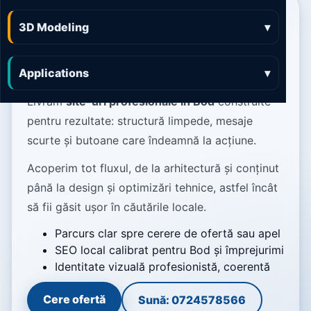
Web Design Bod pagini
3D Modeling
▾
care arată bine și
performează
Applications
▾
Livrăm
site-uri profesionale în Bod
construite
pentru rezultate: structură limpede, mesaje
scurte și butoane care îndeamnă la acțiune.
Acoperim tot fluxul, de la arhitectură și conținut
până la design și optimizări tehnice, astfel încât
să fii găsit ușor în căutările locale.
Parcurs clar spre cerere de ofertă sau apel
SEO local calibrat pentru Bod și împrejurimi
Identitate vizuală profesionistă, coerentă
Cere ofertă
Sună: 0724578566