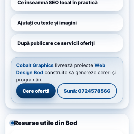
Ce înseamnă SEO local în practică
Ajutați cu texte și imagini
După publicare ce servicii oferiți
Cobalt Graphics
livrează proiecte
Web
Design Bod
construite să genereze cereri și
programări.
Cere ofertă
Sună: 0724578566
Resurse utile din Bod