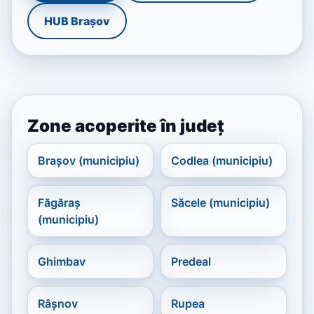
HUB Brașov
Zone acoperite în județ
Brașov (municipiu)
Codlea (municipiu)
Făgăraș
Săcele (municipiu)
(municipiu)
Ghimbav
Predeal
Râșnov
Rupea