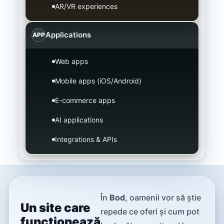
AR/VR experiences
Applications
APP
Web apps
Mobile apps (iOS/Android)
E-commerce apps
AI applications
Integrations & APIs
În
Bod
, oamenii vor să știe
Un site care
repede ce oferi și cum pot
funcționează