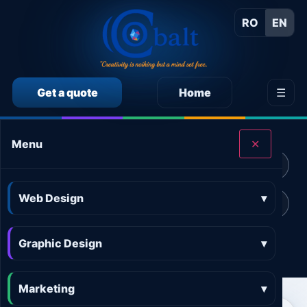
RO
EN
Get a quote
Home
☰
CALCULEAZĂ SINGUR PREȚUL SERVICIILOR
Menu
✕
Calculator preț Web design
Calculator preț Design grafic
Web Design
▾
Calculator preț Marketing online
Calculator preț 3D and AR
Graphic Design
Calculator preț Aplicații
▾
Marketing
▾