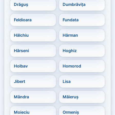
Drăguș
Dumbrăvița
Feldioara
Fundata
Hălchiu
Hărman
Hărseni
Hoghiz
Holbav
Homorod
Jibert
Lisa
Mândra
Măieruș
Moieciu
Ormeniș