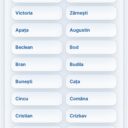
Victoria
Zărnești
Apața
Augustin
Beclean
Bod
Bran
Budila
Bunești
Cața
Cincu
Comăna
Cristian
Crizbav