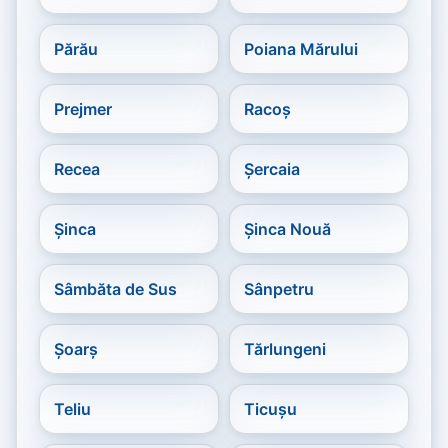
Părău
Poiana Mărului
Prejmer
Racoș
Recea
Șercaia
Șinca
Șinca Nouă
Sâmbăta de Sus
Sânpetru
Șoarș
Tărlungeni
Teliu
Ticușu