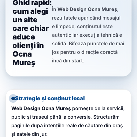
Ghid rapid:
În
Web Design Ocna Mureș
,
cum alegi
rezultatele apar când mesajul
un site
e limpede, conținutul este
care chiar
autentic iar execuția tehnică e
aduce
solidă. Bifează punctele de mai
clienți în
jos pentru o direcție corectă
Ocna
încă din start.
Mureș
Strategie și conținut local
Web Design Ocna Mureș
pornește de la servicii,
public și traseul până la conversie. Structurăm
paginile după intențiile reale de căutare din oraș
și satele din jur.