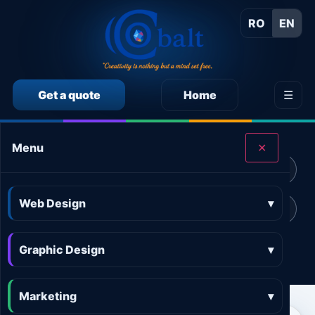
RO
EN
Get a quote
Home
☰
CALCULEAZĂ SINGUR PREȚUL SERVICIILOR
Menu
✕
Calculator preț Web design
Calculator preț Design grafic
Web Design
▾
Calculator preț Marketing online
Calculator preț 3D and AR
Graphic Design
Calculator preț Aplicații
▾
Marketing
▾