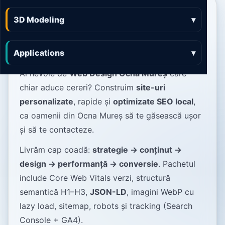
Web Design Ocna Mureș
3D Modeling
▾
site-uri premium, rapide
și SEO-first
Applications
▾
Ai nevoie de
Web Design Ocna Mureș
care
chiar aduce cereri? Construim
site-uri
personalizate
, rapide și
optimizate SEO local
,
ca oamenii din Ocna Mureș să te găsească ușor
și să te contacteze.
Livrăm cap coadă:
strategie → conținut →
design → performanță → conversie
. Pachetul
include Core Web Vitals verzi, structură
semantică H1–H3,
JSON-LD
, imagini WebP cu
lazy load, sitemap, robots și tracking (Search
Console + GA4).