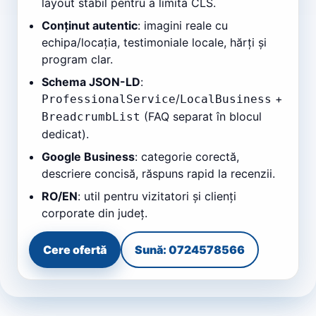
layout stabil pentru a limita CLS.
Conținut autentic
: imagini reale cu
echipa/locația, testimoniale locale, hărți și
program clar.
Schema JSON-LD
:
/
+
ProfessionalService
LocalBusiness
(FAQ separat în blocul
BreadcrumbList
dedicat).
Google Business
: categorie corectă,
descriere concisă, răspuns rapid la recenzii.
RO/EN
: util pentru vizitatori și clienți
corporate din județ.
Cere ofertă
Sună: 0724578566