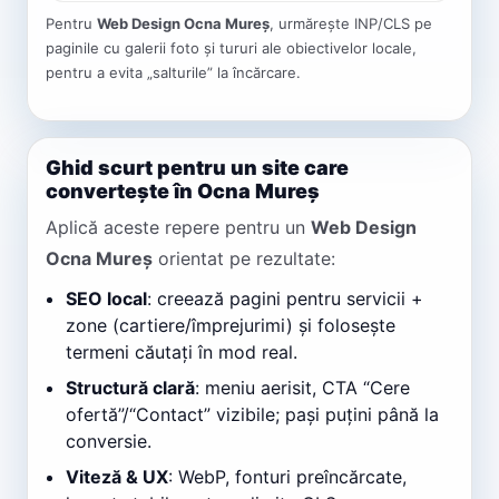
Pentru
Web Design Ocna Mureș
, urmărește INP/CLS pe
paginile cu galerii foto și tururi ale obiectivelor locale,
pentru a evita „salturile” la încărcare.
Ghid scurt pentru un site care
convertește în Ocna Mureș
Aplică aceste repere pentru un
Web Design
Ocna Mureș
orientat pe rezultate:
SEO local
: creează pagini pentru servicii +
zone (cartiere/împrejurimi) și folosește
termeni căutați în mod real.
Structură clară
: meniu aerisit, CTA “Cere
ofertă”/“Contact” vizibile; pași puțini până la
conversie.
Viteză & UX
: WebP, fonturi preîncărcate,