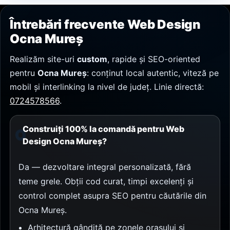
Întrebări frecvente Web Design
Ocna Mureș
Realizăm site-uri
custom
, rapide și SEO-oriented
pentru
Ocna Mureș
: conținut local autentic, viteză pe
mobil și interlinking la nivel de județ. Linie directă:
0724578566
.
Construiți 100% la comandă pentru Web
Design Ocna Mureș?
Da — dezvoltare integral personalizată, fără
teme grele. Obții cod curat, timpi excelenți și
control complet asupra SEO pentru căutările din
Ocna Mureș.
Arhitectură gândită pe zonele orașului și