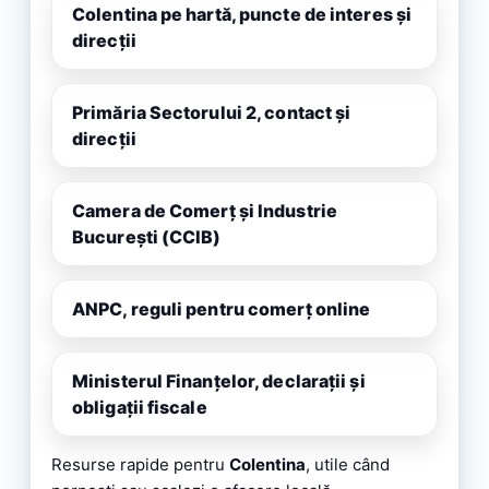
Colentina pe hartă, puncte de interes și
direcții
Primăria Sectorului 2, contact și
direcții
Camera de Comerț și Industrie
București (CCIB)
ANPC, reguli pentru comerț online
Ministerul Finanțelor, declarații și
obligații fiscale
Resurse rapide pentru
Colentina
, utile când