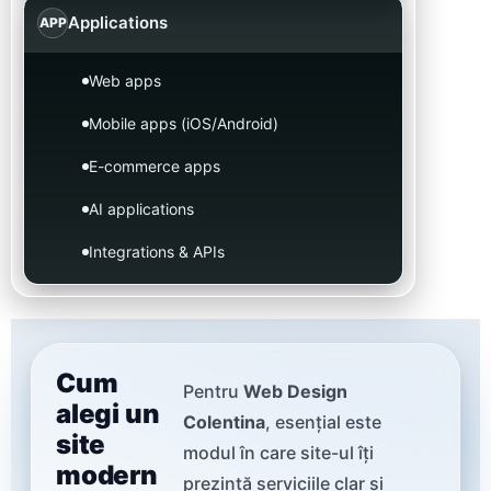
Applications
APP
Web apps
Mobile apps (iOS/Android)
E-commerce apps
AI applications
Integrations & APIs
Cum
Pentru
Web Design
alegi un
Colentina
, esențial este
site
modul în care site-ul îți
modern
prezintă serviciile clar și