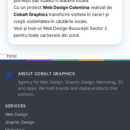
pornești sau scalezi o afacere locală.
Cu un proiect
Web Design Colentina
realizat de
Cobalt Graphics
transformi vizitele în cereri și
crești vizibilitatea în căutările locale.
Vezi și
hub-ul Web Design București Sector 2
pentru toate cartierele din zonă.
```html
ABOUT COBALT GRAPHICS
Agency for Web Design, Graphic Design, Marketing, 3D
and Apps. We build brands and digital products that
perform.
SERVICES
Web Design
Graphic Design
Marketing