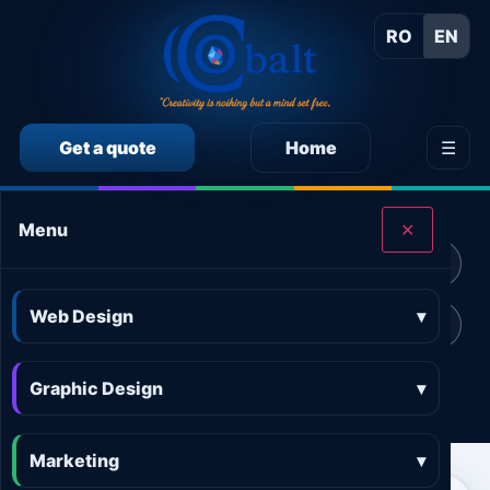
RO
EN
Get a quote
Home
☰
CALCULEAZĂ SINGUR PREȚUL SERVICIILOR
Menu
✕
Calculator preț Web design
Calculator preț Design grafic
Web Design
▾
Calculator preț Marketing online
Calculator preț 3D and AR
Graphic Design
Calculator preț Aplicații
▾
Marketing
▾