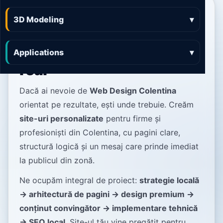
Web Design Colentina
3D Modeling
▾
site-uri moderne pentru
afaceri care vor trafic
Applications
▾
real
Dacă ai nevoie de
Web Design Colentina
orientat pe rezultate, ești unde trebuie. Creăm
site-uri personalizate
pentru firme și
profesioniști din Colentina, cu pagini clare,
structură logică și un mesaj care prinde imediat
la publicul din zonă.
Ne ocupăm integral de proiect:
strategie locală
→ arhitectură de pagini → design premium →
conținut convingător → implementare tehnică
→ SEO local
. Site-ul tău vine pregătit pentru