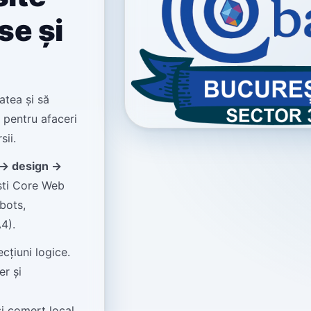
se și
tatea și să
pentru afaceri
sii.
 → design →
ști Core Web
bots,
4).
ecțiuni logice.
er și
și comerț local.