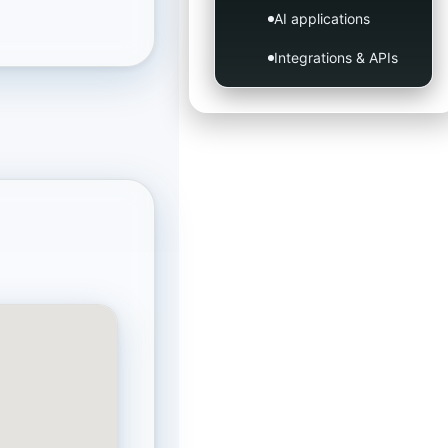
AI applications
Integrations & APIs