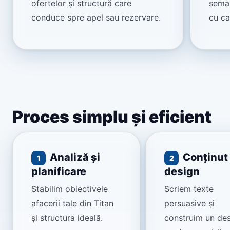
ofertelor și structură care
seman
conduce spre apel sau rezervare.
cu ca
Proces simplu și eficient
Analiză și
Conținut 
1
2
planificare
design
Stabilim obiectivele
Scriem texte
afacerii tale din Titan
persuasive și
și structura ideală.
construim un de