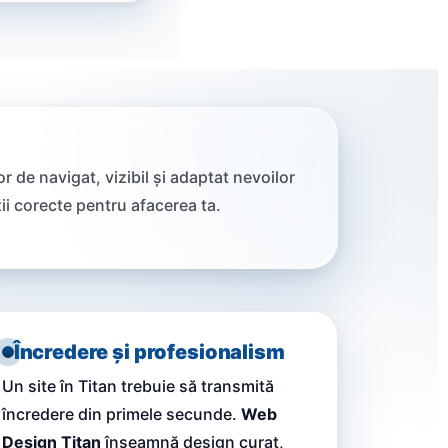
or de navigat, vizibil și adaptat nevoilor
izii corecte pentru afacerea ta.
Încredere și profesionalism
Un site în Titan trebuie să transmită
încredere din primele secunde.
Web
Design Titan
înseamnă design curat,