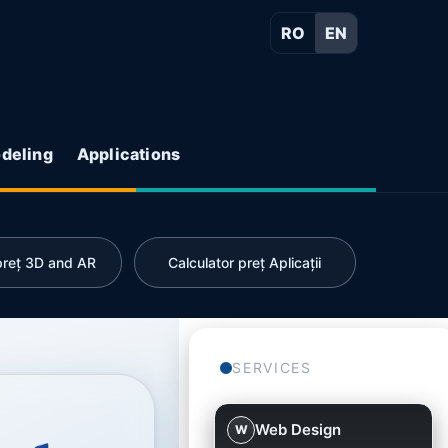
RO
EN
deling
Applications
 preț 3D and AR
Calculator preț Aplicații
SERVICES
Web Design
W