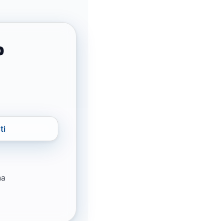
b
ti
na