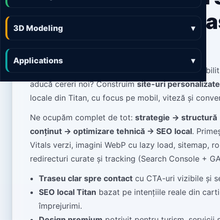
uri rapide, luminoa
3D Modeling
▾
ușor de folosit
Applications
▾
Cauți
Web Design Titan
care să îți crească vizibili
aducă cereri noi? Construim
site-uri personalizate
locale din Titan, cu focus pe mobil, viteză și conver
Ne ocupăm complet de tot:
strategie → structură
conținut → optimizare tehnică → SEO local
. Prime
Vitals verzi, imagini WebP cu lazy load, sitemap, ro
redirecturi curate și tracking (Search Console + GA
Traseu clar spre contact
cu CTA-uri vizibile și s
SEO local Titan
bazat pe intențiile reale din carti
împrejurimi.
Design premium
potrivit pentru turism, servicii 