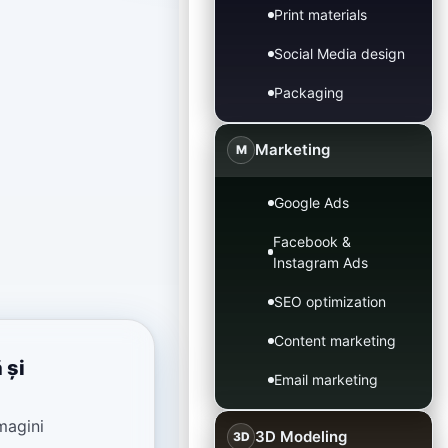
Print materials
Social Media design
Packaging
Marketing
M
Google Ads
Facebook &
Instagram Ads
SEO optimization
Content marketing
 și
Email marketing
magini
3D Modeling
3D