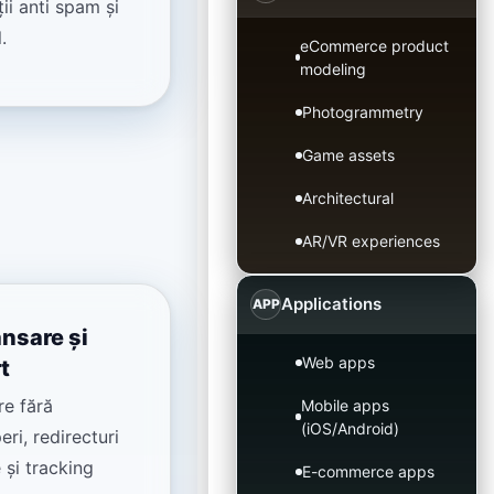
ii anti spam și
.
eCommerce product
modeling
Photogrammetry
Game assets
Architectural
AR/VR experiences
Applications
APP
nsare și
Web apps
t
re fără
Mobile apps
(iOS/Android)
eri, redirecturi
 și tracking
E-commerce apps