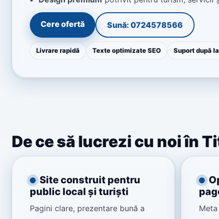
Cere ofertă
Sună: 0724578566
Livrare rapidă
Texte optimizate SEO
Suport după l
De ce să lucrezi cu noi în T
Site construit pentru
O
public local și turiști
pag
Pagini clare, prezentare bună a
Meta 