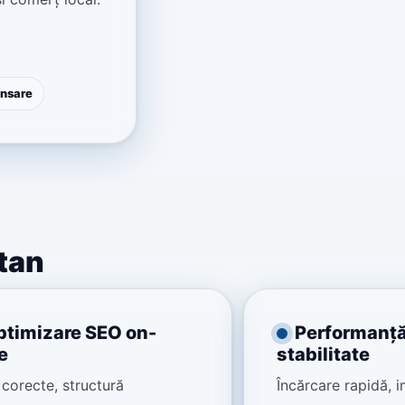
ansare
itan
ptimizare SEO on-
Performanță
e
stabilitate
corecte, structură
Încărcare rapidă, i