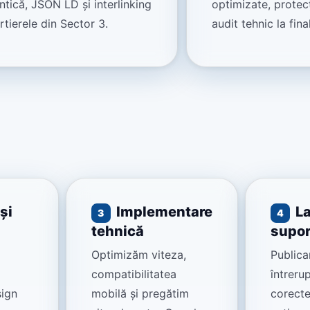
tică, JSON LD și interlinking
optimizate, protecț
rtierele din Sector 3.
audit tehnic la final
și
Implementare
La
3
4
tehnică
supor
Optimizăm viteza,
Publica
compatibilitatea
întrerup
sign
mobilă și pregătim
corecte