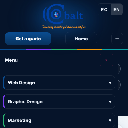
RO
EN
Get a quote
Home
☰
CALCULEAZĂ SINGUR PREȚUL SERVICIILOR
Menu
✕
Calculator preț Web design
Calculator preț Design grafic
Web Design
▾
Calculator preț Marketing online
Calculator preț 3D and AR
Graphic Design
Calculator preț Aplicații
▾
Marketing
▾