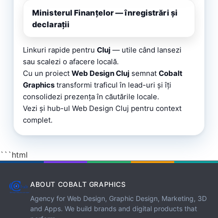
Ministerul Finanțelor — înregistrări și
declarații
Linkuri rapide pentru
Cluj
— utile când lansezi
sau scalezi o afacere locală.
Cu un proiect
Web Design Cluj
semnat
Cobalt
Graphics
transformi traficul în lead-uri și îți
consolidezi prezența în căutările locale.
Vezi și hub-ul
Web Design Cluj
pentru context
complet.
```html
ABOUT COBALT GRAPHICS
Agency for Web Design, Graphic Design, Marketing, 3D
and Apps. We build brands and digital products that