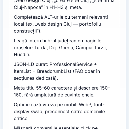
„web design Cluj”, „creare site Cluj”, „site firmă
Cluj-Napoca” în H1–H3 și meta.
Completează ALT-urile cu termeni relevanți
local (ex. „web design Cluj — portofoliu
construcții”).
Leagă intern hub-ul județean cu paginile
orașelor: Turda, Dej, Gherla, Câmpia Turzii,
Huedin.
JSON-LD curat: ProfessionalService +
ItemList + BreadcrumbList (FAQ doar în
secțiunea dedicată).
Meta titlu 55–60 caractere și descriere 150–
160, fără umplutură de cuvinte cheie.
Optimizează viteza pe mobil: WebP, font-
display swap, preconnect către domeniile
critice.
Măsoară conversiile esențiale: click pe