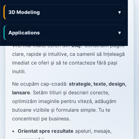
Web Design Cluj site-uri
3D Modeling
▾
care aduc cereri și
încredere.
Applications
▾
Vrei mai multe cereri din
Cluj
? Construim pagini
clare, rapide și intuitive, ca oamenii să înțeleagă
imediat ce oferi și să te contacteze fără pași
inutili.
Ne ocupăm cap-coadă:
strategie, texte, design,
lansare
. Setăm titluri și descrieri corecte,
optimizăm imaginile pentru viteză, adăugăm
butoane vizibile și formulare simple. Tu te
concentrezi pe business.
Orientat spre rezultate
apeluri, mesaje,