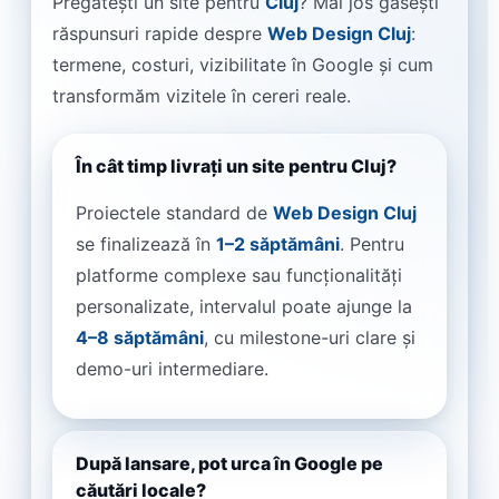
Pregătești un site pentru
Cluj
? Mai jos găsești
răspunsuri rapide despre
Web Design Cluj
:
termene, costuri, vizibilitate în Google și cum
transformăm vizitele în cereri reale.
În cât timp livrați un site pentru Cluj?
Proiectele standard de
Web Design Cluj
se finalizează în
1–2 săptămâni
. Pentru
platforme complexe sau funcționalități
personalizate, intervalul poate ajunge la
4–8 săptămâni
, cu milestone-uri clare și
demo-uri intermediare.
După lansare, pot urca în Google pe
căutări locale?