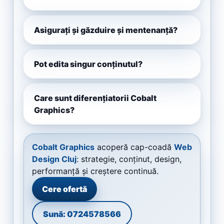
Asigurați și găzduire și mentenanță?
Pot edita singur conținutul?
Care sunt diferențiatorii Cobalt
Graphics?
Cobalt Graphics
acoperă cap-coadă
Web
Design Cluj
: strategie, conținut, design,
performanță și creștere continuă.
Cere ofertă
Sună: 0724578566