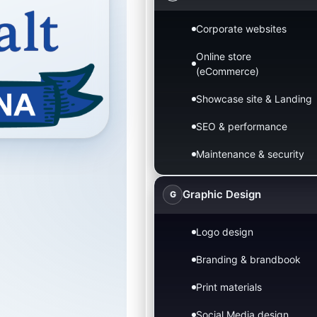
Corporate websites
Online store
(eCommerce)
Showcase site & Landing
SEO & performance
Maintenance & security
Graphic Design
G
Logo design
Branding & brandbook
Print materials
Social Media design