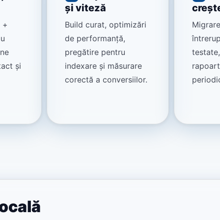
și viteză
creșt
e +
Build curat, optimizări
Migrare
cu
de performanță,
întrerup
une
pregătire pentru
testate,
act și
indexare și măsurare
rapoart
corectă a conversiilor.
periodi
locală