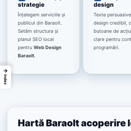
strategie
design
Înțelegem serviciile și
Texte persuasiv
publicul din Baraolt.
design credibil, 
Setăm structura și
butoane de acți
planul SEO local
clare pentru cont
pentru
Web Design
programări.
Baraolt
.
→
Index
Hartă Baraolt acoperire 