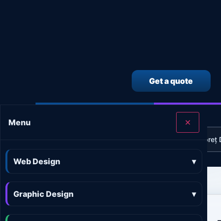
Get a quote
CALCULEAZĂ SINGUR PREȚUL SERVICIILOR
Menu
✕
Calculator preț Web design
Calculator preț 
Web Design
▾
Graphic Design
▾