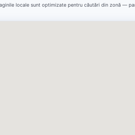
r. Paginile locale sunt optimizate pentru căutări din zonă — pa