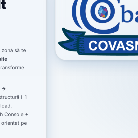
t
n zonă să te
site
 transforme
n →
structură H1–
load,
rch Console +
orientat pe