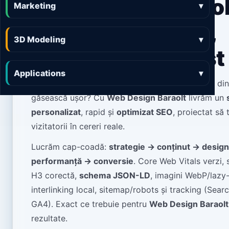
Web Design Baraol
Marketing
▾
site-uri premium,
3D Modeling
▾
rapide și SEO-first
Applications
▾
Ești în
Baraolt
(jud. Covasna) și vrei ca oamenii di
găsească ușor? Cu
Web Design Baraolt
livrăm un
personalizat
, rapid și
optimizat SEO
, proiectat să
vizitatorii în cereri reale.
Lucrăm cap-coadă:
strategie → conținut → desig
performanță → conversie
. Core Web Vitals verzi, 
H3 corectă,
schema JSON-LD
, imagini WebP/lazy-
interlinking local, sitemap/robots și tracking (Sea
GA4). Exact ce trebuie pentru
Web Design Baraolt
rezultate.