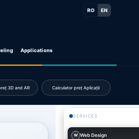
RO
EN
eling
Applications
 preț 3D and AR
Calculator preț Aplicații
SERVICES
Web Design
W