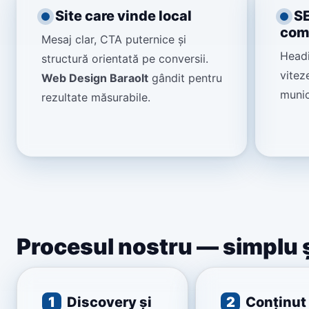
Site care vinde local
SE
com
Mesaj clar, CTA puternice și
Head
structură orientată pe conversii.
vitez
Web Design Baraolt
gândit pentru
munic
rezultate măsurabile.
Procesul nostru — simplu ș
1
Discovery și
2
Conținut 