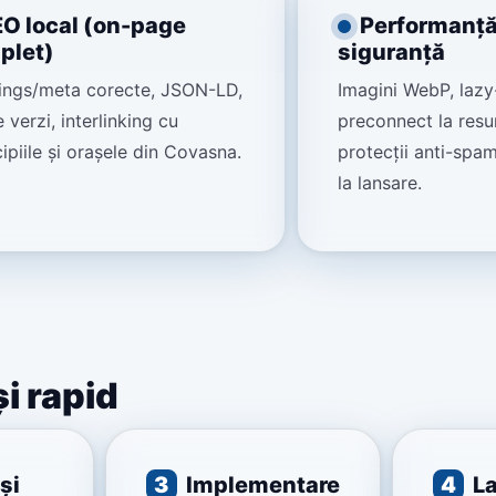
O local (on-page
Performanță
plet)
siguranță
ings/meta corecte, JSON-LD,
Imagini WebP, lazy
e verzi, interlinking cu
preconnect la resur
ipiile și orașele din Covasna.
protecții anti-spam
la lansare.
i rapid
și
3
Implementare
4
La