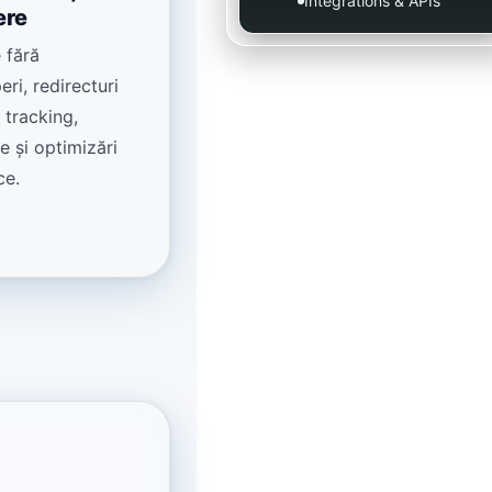
Integrations & APIs
ere
 fără
eri, redirecturi
 tracking,
e și optimizări
ce.