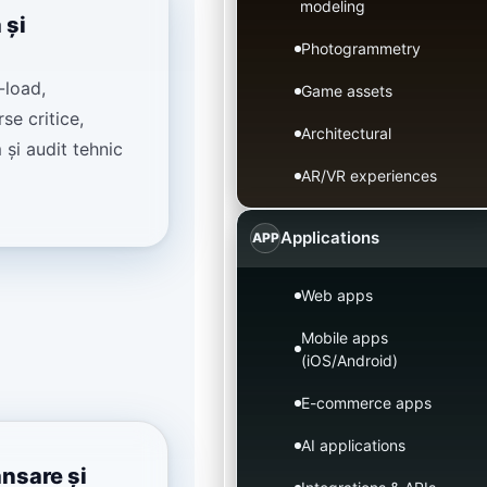
modeling
 și
Photogrammetry
-load,
Game assets
se critice,
Architectural
 și audit tehnic
AR/VR experiences
Applications
APP
Web apps
Mobile apps
(iOS/Android)
E-commerce apps
AI applications
nsare și