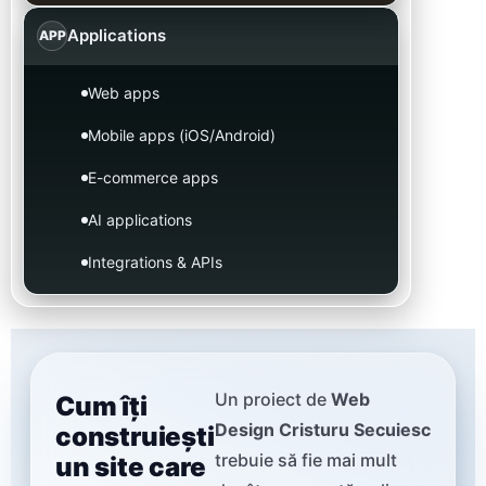
Applications
APP
Web apps
Mobile apps (iOS/Android)
E-commerce apps
AI applications
Integrations & APIs
Un proiect de
Web
Cum îți
Design Cristuru Secuiesc
construiești
trebuie să fie mai mult
un site care