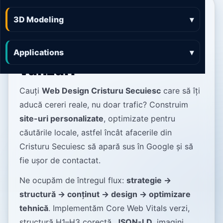
Web Design Cristuru
3D Modeling
▾
Secuiesc site-uri clare,
rapide și orientate pe
Applications
▾
vânzări
Cauți
Web Design Cristuru Secuiesc
care să îți
aducă cereri reale, nu doar trafic? Construim
site-uri personalizate
, optimizate pentru
căutările locale, astfel încât afacerile din
Cristuru Secuiesc să apară sus în Google și să
fie ușor de contactat.
Ne ocupăm de întregul flux:
strategie →
structură → conținut → design → optimizare
tehnică
. Implementăm Core Web Vitals verzi,
structură H1–H3 corectă,
JSON-LD
, imagini