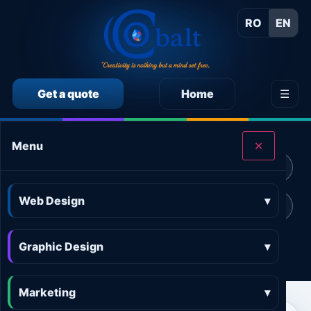
RO
EN
Get a quote
Home
☰
CALCULEAZĂ SINGUR PREȚUL SERVICIILOR
Menu
✕
Calculator preț Web design
Calculator preț Design grafic
Web Design
▾
Calculator preț Marketing online
Calculator preț 3D and AR
Graphic Design
Calculator preț Aplicații
▾
Marketing
▾