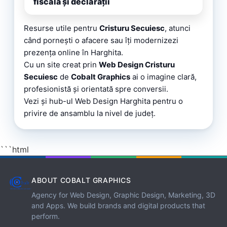
fiscală și declarații
Resurse utile pentru
Cristuru Secuiesc
, atunci
când pornești o afacere sau îți modernizezi
prezența online în Harghita.
Cu un site creat prin
Web Design Cristuru
Secuiesc
de
Cobalt Graphics
ai o imagine clară,
profesionistă și orientată spre conversii.
Vezi și
hub-ul Web Design Harghita
pentru o
privire de ansamblu la nivel de județ.
```html
ABOUT COBALT GRAPHICS
Agency for Web Design, Graphic Design, Marketing, 3D
and Apps. We build brands and digital products that
perform.