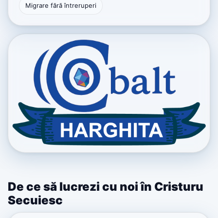
Migrare fără întreruperi
De ce să lucrezi cu noi în Cristuru
Secuiesc