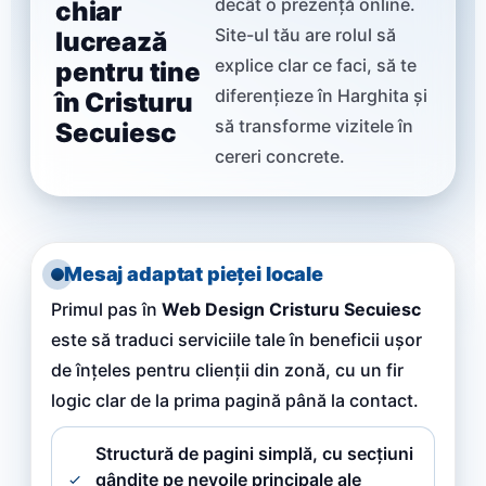
decât o prezență online.
chiar
Site-ul tău are rolul să
lucrează
explice clar ce faci, să te
pentru tine
diferențieze în Harghita și
în Cristuru
să transforme vizitele în
Secuiesc
cereri concrete.
Mesaj adaptat pieței locale
Primul pas în
Web Design Cristuru Secuiesc
este să traduci serviciile tale în beneficii ușor
de înțeles pentru clienții din zonă, cu un fir
logic clar de la prima pagină până la contact.
Structură de pagini simplă, cu secțiuni
gândite pe nevoile principale ale