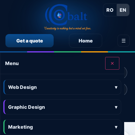
RO
EN
Get a quote
Home
☰
CALCULEAZĂ SINGUR PREȚUL SERVICIILOR
Menu
✕
Calculator preț Web design
Calculator preț Design grafic
Web Design
▾
Calculator preț Marketing online
Calculator preț 3D and AR
Graphic Design
Calculator preț Aplicații
▾
Marketing
▾