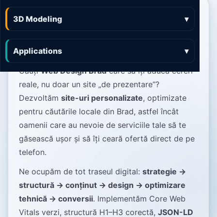
Web Design Brad site-uri
3D Modeling
▾
clare, rapide și gândite
pentru conversii
Applications
▾
Cauți
Web Design Brad
care să îți aducă cereri
reale, nu doar un site „de prezentare”?
Dezvoltăm
site-uri personalizate
, optimizate
pentru căutările locale din Brad, astfel încât
oamenii care au nevoie de serviciile tale să te
găsească ușor și să îți ceară ofertă direct de pe
telefon.
Ne ocupăm de tot traseul digital:
strategie →
structură → conținut → design → optimizare
tehnică → conversii
. Implementăm Core Web
Vitals verzi, structură H1–H3 corectă,
JSON-LD