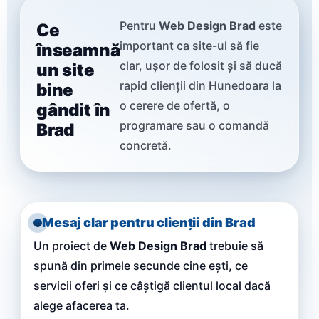
Pentru
Web Design Brad
este
Ce
important ca site-ul să fie
înseamnă
clar, ușor de folosit și să ducă
un site
rapid clienții din Hunedoara la
bine
o cerere de ofertă, o
gândit în
programare sau o comandă
Brad
concretă.
Mesaj clar pentru clienții din Brad
Un proiect de
Web Design Brad
trebuie să
spună din primele secunde cine ești, ce
servicii oferi și ce câștigă clientul local dacă
alege afacerea ta.