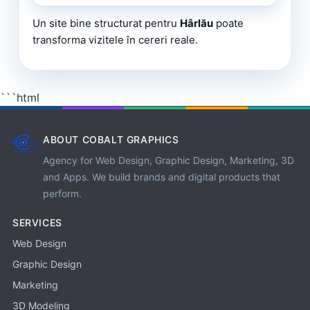
Un site bine structurat pentru
Hârlău
poate
transforma vizitele în cereri reale.
```html
ABOUT COBALT GRAPHICS
Agency for Web Design, Graphic Design, Marketing, 3D
and Apps. We build brands and digital products that
perform.
SERVICES
Web Design
Graphic Design
Marketing
3D Modeling