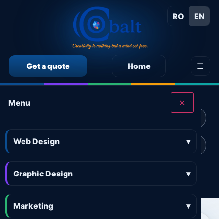
RO
EN
Get a quote
Home
☰
CALCULEAZĂ SINGUR PREȚUL SERVICIILOR
Menu
✕
Calculator preț Web design
Calculator preț Design grafic
Web Design
▾
Calculator preț Marketing online
Calculator preț 3D and AR
Graphic Design
Calculator preț Aplicații
▾
Marketing
▾