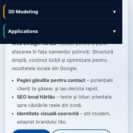
Web Design Hârlău site-
3D Modeling
▾
uri clare, rapide și
orientate pe conversie
Applications
▾
Web Design Hârlău
realizat pentru a pune
afacerea în fața oamenilor potriviți. Structură
simplă, conținut lizibil și optimizare pentru
rezultatele locale din Google.
Pagini gândite pentru contact
– potențialii
clienți te găsesc și iau decizia rapid.
SEO local Hârlău
– texte și titluri orientate
spre căutările reale din zonă.
Identitate vizuală coerentă
– stil modern,
adaptat brandului tău.