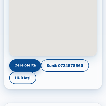
Cere ofertă
Sună: 0724578566
HUB Iași