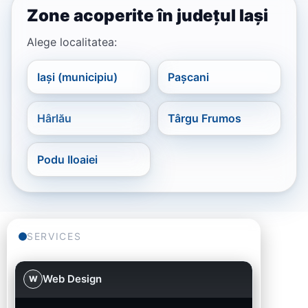
Zone acoperite în județul Iași
Alege localitatea:
Iași (municipiu)
Pașcani
Hârlău
Târgu Frumos
Podu Iloaiei
SERVICES
Web Design
W