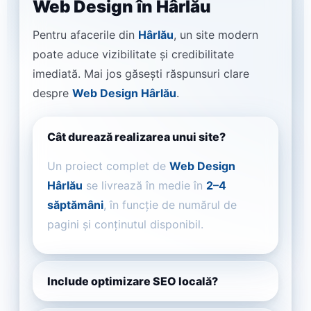
Web Design în Hârlău
Pentru afacerile din
Hârlău
, un site modern
poate aduce vizibilitate și credibilitate
imediată. Mai jos găsești răspunsuri clare
despre
Web Design Hârlău
.
Cât durează realizarea unui site?
Un proiect complet de
Web Design
Hârlău
se livrează în medie în
2–4
săptămâni
, în funcție de numărul de
pagini și conținutul disponibil.
Include optimizare SEO locală?