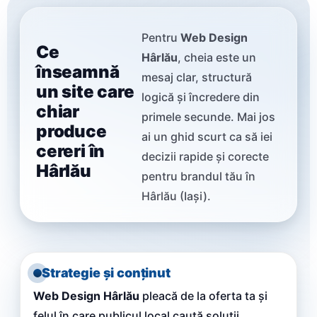
Pentru
Web Design
Ce
Hârlău
, cheia este un
înseamnă
mesaj clar, structură
un site care
logică și încredere din
chiar
primele secunde. Mai jos
produce
ai un ghid scurt ca să iei
cereri în
decizii rapide și corecte
Hârlău
pentru brandul tău în
Hârlău (Iași).
Strategie și conținut
Web Design Hârlău
pleacă de la oferta ta și
felul în care publicul local caută soluții.