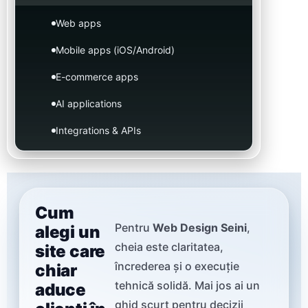
Web apps
Mobile apps (iOS/Android)
E-commerce apps
AI applications
Integrations & APIs
Cum
Pentru
Web Design Seini
,
alegi un
cheia este claritatea,
site care
încrederea și o execuție
chiar
tehnică solidă. Mai jos ai un
aduce
ghid scurt pentru decizii