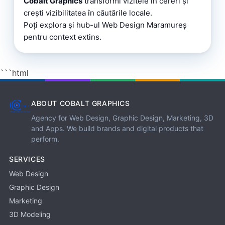
Cobalt Graphics
transformi vizitele în cereri și
crești vizibilitatea în căutările locale.
Poți explora și
hub-ul Web Design Maramureș
pentru context extins.
```html
ABOUT COBALT GRAPHICS
Agency for Web Design, Graphic Design, Marketing, 3D
and Apps. We build brands and digital products that
perform.
SERVICES
Web Design
Graphic Design
Marketing
3D Modeling