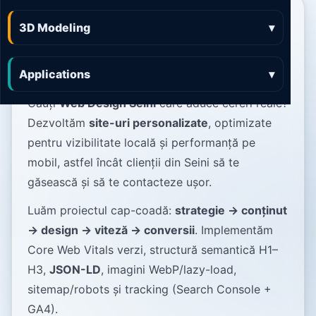
Web Design Seini site-
3D Modeling
▾
uri rapide, elegante și
orientate pe conversie
Applications
▾
Cauți
Web Design Seini
care aduce cereri reale?
Dezvoltăm
site-uri personalizate
, optimizate
pentru vizibilitate locală și performanță pe
mobil, astfel încât clienții din Seini să te
găsească și să te contacteze ușor.
Luăm proiectul cap-coadă:
strategie → conținut
→ design → viteză → conversii
. Implementăm
Core Web Vitals verzi, structură semantică H1–
H3,
JSON-LD
, imagini WebP/lazy-load,
sitemap/robots și tracking (Search Console +
GA4).