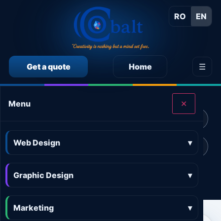
RO
EN
Get a quote
Home
☰
CALCULEAZĂ SINGUR PREȚUL SERVICIILOR
Menu
✕
Calculator preț Web design
Calculator preț Design grafic
Web Design
▾
Calculator preț Marketing online
Calculator preț 3D and AR
Graphic Design
Calculator preț Aplicații
▾
Marketing
▾