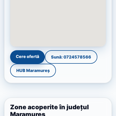
Cere ofertă
Sună: 0724578566
HUB Maramureș
Zone acoperite în județul
Maramureș