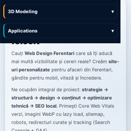
Web Design Ferentari
3D Modeling
▾
site-uri rapide,
luminoase și ușor de
Applications
▾
folosit
Cauți
Web Design Ferentari
care să îți aducă
mai multă vizibilitate și cereri reale? Creăm
site-
uri personalizate
pentru afaceri din Ferentari,
gândite pentru mobil, viteză și încredere.
Ne ocupăm integral de proiect:
strategie →
structură → design → conținut → optimizare
tehnică → SEO local
. Primești Core Web Vitals
verzi, imagini WebP cu lazy load, sitemap,
robots, redirecturi curate și tracking (Search
Console + GA4).