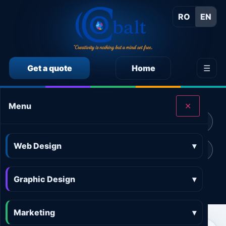
RO
EN
Get a quote
Home
☰
CALCULEAZĂ SINGUR PREȚUL SERVICIILOR
Menu
✕
Calculator preț Web design
Calculator preț Design grafic
Web Design
▾
Calculator preț Marketing online
Calculator preț 3D and AR
Graphic Design
Calculator preț Aplicații
▾
Marketing
▾