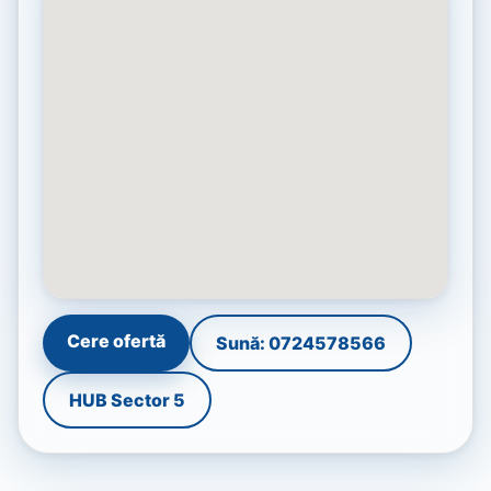
Cere ofertă
Sună: 0724578566
HUB Sector 5