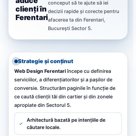
aduce
conceput să te ajute să iei
clienți în
decizii rapide și corecte pentru
Ferentari
afacerea ta din Ferentari,
București Sector 5.
Strategie și conținut
Web Design Ferentari
începe cu definirea
serviciilor, a diferențiatorilor și a pașilor de
conversie. Structurăm paginile în funcție de
ce caută clienții tăi din cartier și din zonele
apropiate din Sectorul 5.
Arhitectură bazată pe intențiile de
căutare locale.