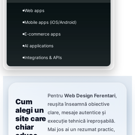
Web apps
Mobile apps (iOS/Android)
E-commerce apps
AI applications
Integrations & APIs
Pentru
Web Design Ferentari
,
Cum
reușita înseamnă obiective
alegi un
clare, mesaje autentice și
site care
execuție tehnică ireproșabilă.
chiar
Mai jos ai un rezumat practic,