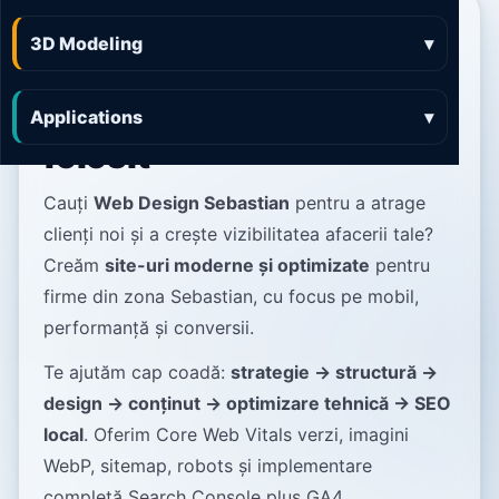
Web Design Sebastian
3D Modeling
▾
site-uri rapide,
luminoase și ușor de
Applications
▾
folosit
Cauți
Web Design Sebastian
pentru a atrage
clienți noi și a crește vizibilitatea afacerii tale?
Creăm
site-uri moderne și optimizate
pentru
firme din zona Sebastian, cu focus pe mobil,
performanță și conversii.
Te ajutăm cap coadă:
strategie → structură →
design → conținut → optimizare tehnică → SEO
local
. Oferim Core Web Vitals verzi, imagini
WebP, sitemap, robots și implementare
completă Search Console plus GA4.