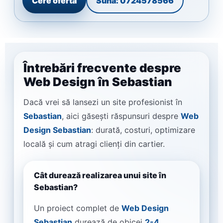
Cere ofertă
Sună: 0724578566
Întrebări frecvente despre
Web Design în Sebastian
Dacă vrei să lansezi un site profesionist în
Sebastian
, aici găsești răspunsuri despre
Web
Design Sebastian
: durată, costuri, optimizare
locală și cum atragi clienți din cartier.
Cât durează realizarea unui site în
Sebastian?
Un proiect complet de
Web Design
Sebastian
durează de obicei
2-4