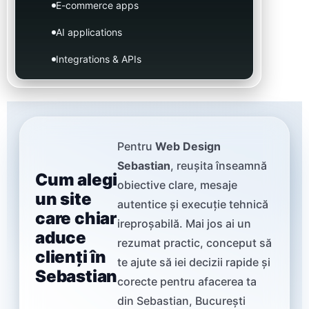
E-commerce apps
AI applications
Integrations & APIs
Pentru
Web Design
Sebastian
, reușita înseamnă
Cum alegi
obiective clare, mesaje
un site
autentice și execuție tehnică
care chiar
ireproșabilă. Mai jos ai un
aduce
rezumat practic, conceput să
clienți în
te ajute să iei decizii rapide și
Sebastian
corecte pentru afacerea ta
din Sebastian, București