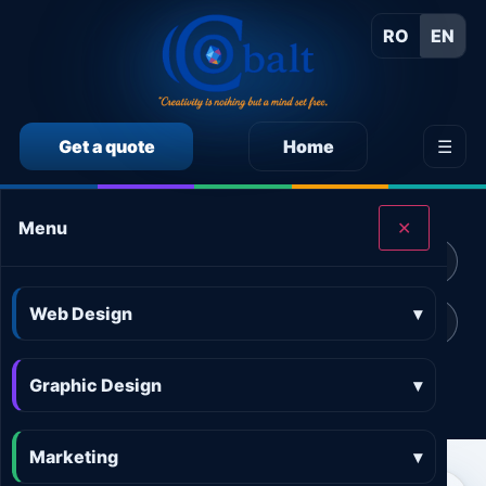
RO
EN
Get a quote
Home
☰
CALCULEAZĂ SINGUR PREȚUL SERVICIILOR
Menu
✕
Calculator preț Web design
Calculator preț Design grafic
Web Design
▾
Calculator preț Marketing online
Calculator preț 3D and AR
Graphic Design
Calculator preț Aplicații
▾
Marketing
▾