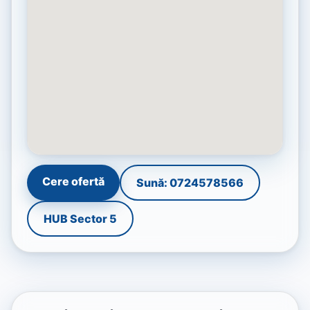
Cere ofertă
Sună: 0724578566
HUB Sector 5