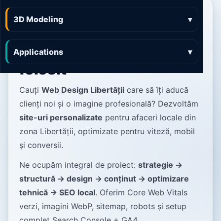
Web Design Libertății
3D Modeling
▾
site-uri rapide,
luminoase și ușor de
Applications
▾
folosit
Cauți
Web Design Libertății
care să îți aducă
clienți noi și o imagine profesională? Dezvoltăm
site-uri personalizate
pentru afaceri locale din
zona Libertății, optimizate pentru viteză, mobil
și conversii.
Ne ocupăm integral de proiect:
strategie →
structură → design → conținut → optimizare
tehnică → SEO local
. Oferim Core Web Vitals
verzi, imagini WebP, sitemap, robots și setup
complet Search Console + GA4.