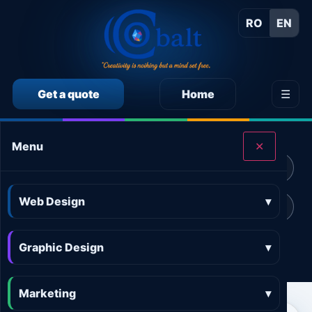
RO
EN
Get a quote
Home
☰
CALCULEAZĂ SINGUR PREȚUL SERVICIILOR
Menu
✕
Calculator preț Web design
Calculator preț Design grafic
Web Design
▾
Calculator preț Marketing online
Calculator preț 3D and AR
Graphic Design
Calculator preț Aplicații
▾
Marketing
▾