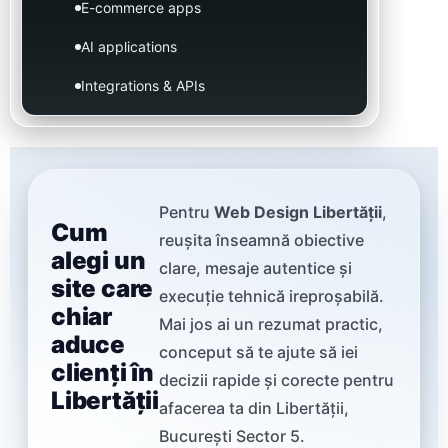
E-commerce apps
AI applications
Integrations & APIs
Pentru
Web Design Libertății
,
Cum
reușita înseamnă obiective
alegi un
clare, mesaje autentice și
site care
execuție tehnică ireproșabilă.
chiar
Mai jos ai un rezumat practic,
aduce
conceput să te ajute să iei
clienți în
decizii rapide și corecte pentru
Libertății
afacerea ta din Libertății,
București Sector 5.