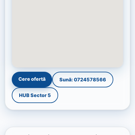
Cere ofertă
Sună: 0724578566
HUB Sector 5