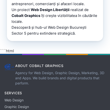
antreprenori, comercianți și afaceri locale.
Un proiect
Web Design Libertății
realizat de
Cobalt Graphics
îți crește vizibilitatea în căutările
locale.
Descoperă și
hub-ul Web Design București
Sector 5
pentru extindere strategică.
```html
ABOUT COBALT GRAPHICS
Agency for Web Design, Graphic Design, Marketing, 3D
and Apps. We build brands and digital products that
perform.
SERVICES
Web Design
Graphic Design