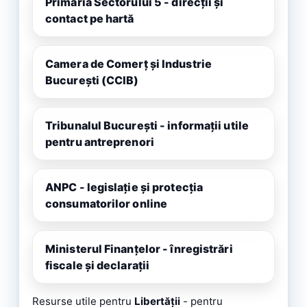
Primăria Sectorului 5 - direcții și
contact pe hartă
Camera de Comerț și Industrie
București (CCIB)
Tribunalul București - informații utile
pentru antreprenori
ANPC - legislație și protecția
consumatorilor online
Ministerul Finanțelor - înregistrări
fiscale și declarații
Resurse utile pentru
Libertății
- pentru