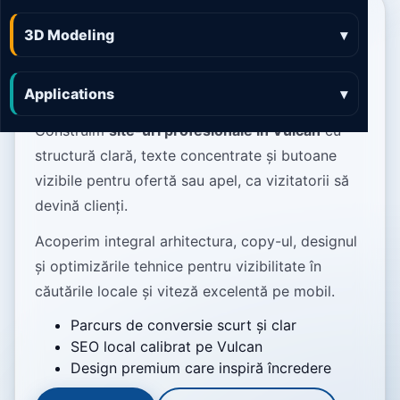
Web Design Vulcan site-
3D Modeling
▾
uri moderne, sprintene
și gândite să vândă
Applications
▾
Construim
site-uri profesionale în Vulcan
cu
structură clară, texte concentrate și butoane
vizibile pentru ofertă sau apel, ca vizitatorii să
devină clienți.
Acoperim integral arhitectura, copy-ul, designul
și optimizările tehnice pentru vizibilitate în
căutările locale și viteză excelentă pe mobil.
Parcurs de conversie scurt și clar
SEO local calibrat pe Vulcan
Design premium care inspiră încredere