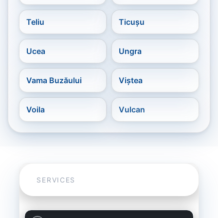
Teliu
Ticușu
Ucea
Ungra
Vama Buzăului
Viștea
Voila
Vulcan
SERVICES