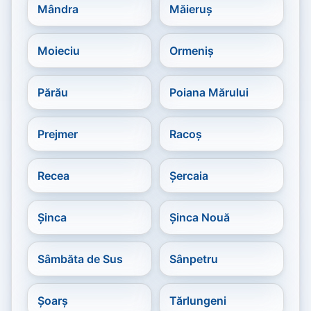
Mândra
Măieruș
Moieciu
Ormeniș
Părău
Poiana Mărului
Prejmer
Racoș
Recea
Șercaia
Șinca
Șinca Nouă
Sâmbăta de Sus
Sânpetru
Șoarș
Tărlungeni