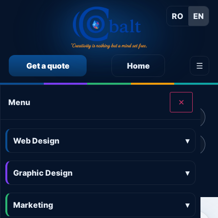
RO
EN
Get a quote
Home
☰
CALCULEAZĂ SINGUR PREȚUL SERVICIILOR
Menu
✕
Calculator preț Web design
Calculator preț Design grafic
Web Design
▾
Calculator preț Marketing online
Calculator preț 3D and AR
Graphic Design
Calculator preț Aplicații
▾
Marketing
▾