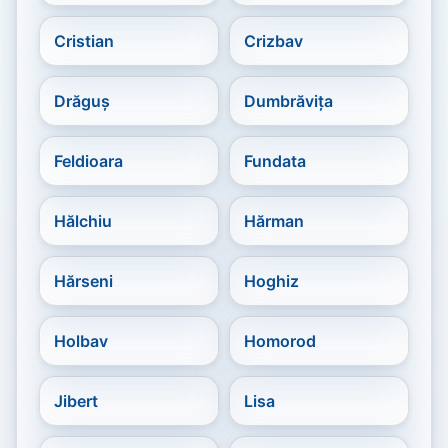
Cristian
Crizbav
Drăguș
Dumbrăvița
Feldioara
Fundata
Hălchiu
Hărman
Hărseni
Hoghiz
Holbav
Homorod
Jibert
Lisa