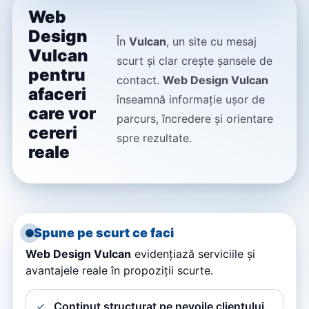
Web
Design
În
Vulcan
, un site cu mesaj
Vulcan
scurt și clar crește șansele de
pentru
contact.
Web Design Vulcan
afaceri
înseamnă informație ușor de
care vor
parcurs, încredere și orientare
cereri
spre rezultate.
reale
Spune pe scurt ce faci
Web Design Vulcan
evidențiază serviciile și
avantajele reale în propoziții scurte.
Conținut structurat pe nevoile clientului.