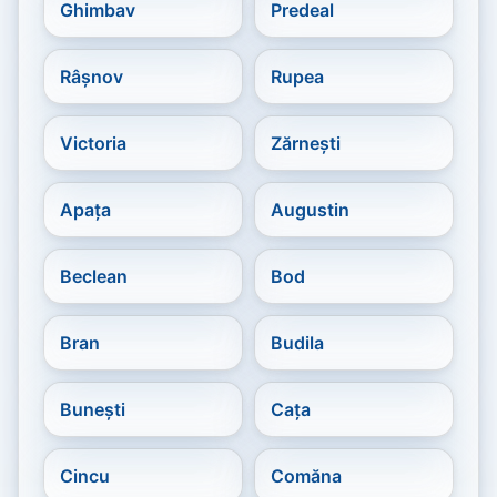
Ghimbav
Predeal
Râșnov
Rupea
Victoria
Zărnești
Apața
Augustin
Beclean
Bod
Bran
Budila
Bunești
Cața
Cincu
Comăna