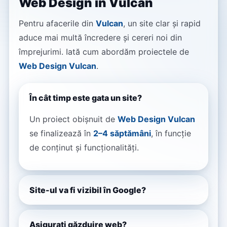
Web Design în Vulcan
Pentru afacerile din
Vulcan
, un site clar și rapid
aduce mai multă încredere și cereri noi din
împrejurimi. Iată cum abordăm proiectele de
Web Design Vulcan
.
În cât timp este gata un site?
Un proiect obișnuit de
Web Design Vulcan
se finalizează în
2–4 săptămâni
, în funcție
de conținut și funcționalități.
Site-ul va fi vizibil în Google?
Asigurați găzduire web?