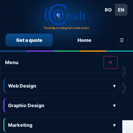
RO
EN
Get a quote
Home
☰
CALCULEAZĂ SINGUR PREȚUL SERVICIILOR
Menu
✕
Calculator preț Web design
Calculator preț Design grafic
Web Design
▾
Calculator preț Marketing online
Calculator preț 3D and AR
Graphic Design
Calculator preț Aplicații
▾
Marketing
▾