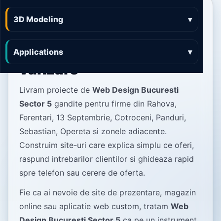
Web Design Bucuresti
3D Modeling
▾
Sector 5 site-uri clare,
rapide si pregatite de
Applications
▾
vanzare
Livram proiecte de
Web Design Bucuresti
Sector 5
gandite pentru firme din Rahova,
Ferentari, 13 Septembrie, Cotroceni, Panduri,
Sebastian, Opereta si zonele adiacente.
Construim site-uri care explica simplu ce oferi,
raspund intrebarilor clientilor si ghideaza rapid
spre telefon sau cerere de oferta.
Fie ca ai nevoie de site de prezentare, magazin
online sau aplicatie web custom, tratam
Web
Design Bucuresti Sector 5
ca pe un instrument