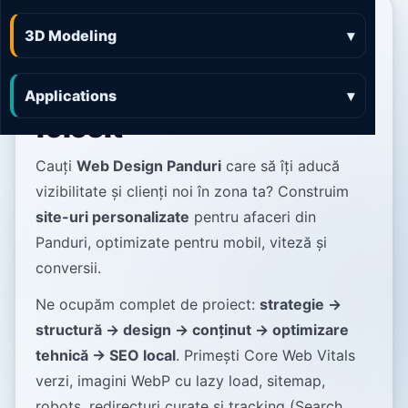
Web Design Panduri
3D Modeling
▾
site-uri rapide,
luminoase și ușor de
Applications
▾
folosit
Cauți
Web Design Panduri
care să îți aducă
vizibilitate și clienți noi în zona ta? Construim
site-uri personalizate
pentru afaceri din
Panduri, optimizate pentru mobil, viteză și
conversii.
Ne ocupăm complet de proiect:
strategie →
structură → design → conținut → optimizare
tehnică → SEO local
. Primești Core Web Vitals
verzi, imagini WebP cu lazy load, sitemap,
robots, redirecturi curate și tracking (Search