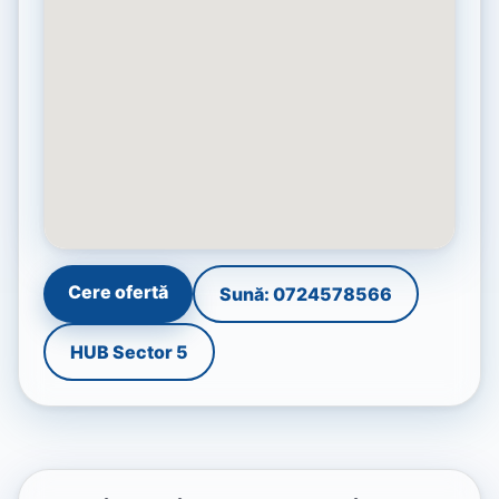
Cere ofertă
Sună: 0724578566
HUB Sector 5