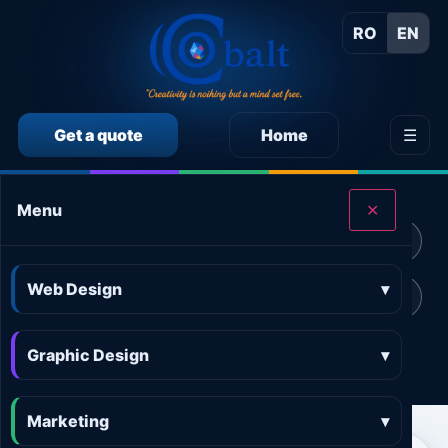
RO
EN
Get a quote
Home
☰
CALCULEAZĂ SINGUR PREȚUL SERVICIILOR
Menu
✕
Calculator preț Web design
Calculator preț Design grafic
Web Design
▾
Calculator preț Marketing online
Calculator preț 3D and AR
Graphic Design
Calculator preț Aplicații
▾
Marketing
▾