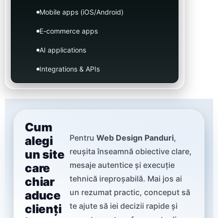
Mobile apps (iOS/Android)
E-commerce apps
AI applications
Integrations & APIs
Cum
Pentru
Web Design Panduri
,
alegi
reușita înseamnă obiective clare,
un site
mesaje autentice și execuție
care
tehnică ireproșabilă. Mai jos ai
chiar
un rezumat practic, conceput să
aduce
te ajute să iei decizii rapide și
clienți