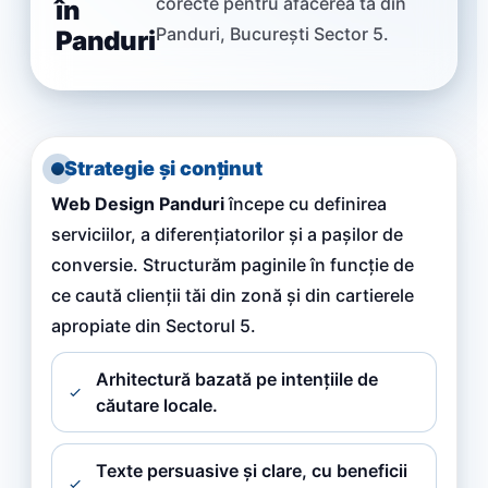
corecte pentru afacerea ta din
în
Panduri, București Sector 5.
Panduri
Strategie și conținut
Web Design Panduri
începe cu definirea
serviciilor, a diferențiatorilor și a pașilor de
conversie. Structurăm paginile în funcție de
ce caută clienții tăi din zonă și din cartierele
apropiate din Sectorul 5.
Arhitectură bazată pe intențiile de
căutare locale.
Texte persuasive și clare, cu beneficii