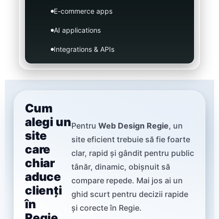
E-commerce apps
AI applications
Integrations & APIs
Cum
alegi un
Pentru
Web Design Regie
, un
site
site eficient trebuie să fie foarte
care
clar, rapid și gândit pentru public
chiar
tânăr, dinamic, obișnuit să
aduce
compare repede. Mai jos ai un
clienți
ghid scurt pentru decizii rapide
în
și corecte în Regie.
Regie