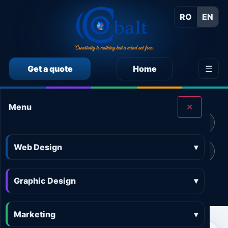
RO
EN
Get a quote
Home
☰
CALCULEAZĂ SINGUR PREȚUL SERVICIILOR
Menu
✕
Calculator preț Web design
Calculator preț Design grafic
Web Design
▾
Calculator preț Marketing online
Calculator preț 3D and AR
Graphic Design
Calculator preț Aplicații
▾
Marketing
▾