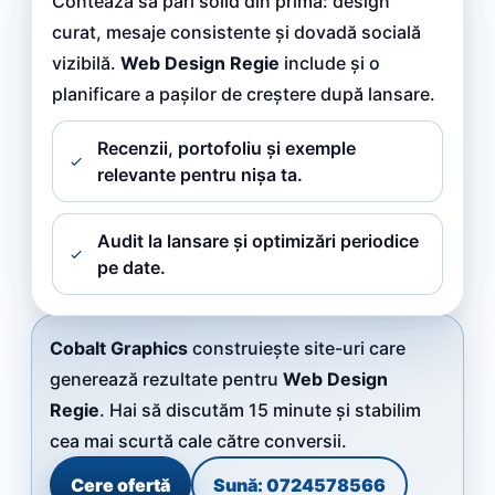
Contează să pari solid din prima: design
curat, mesaje consistente și dovadă socială
vizibilă.
Web Design Regie
include și o
planificare a pașilor de creștere după lansare.
Recenzii, portofoliu și exemple
relevante pentru nișa ta.
Audit la lansare și optimizări periodice
pe date.
Cobalt Graphics
construiește site-uri care
generează rezultate pentru
Web Design
Regie
. Hai să discutăm 15 minute și stabilim
cea mai scurtă cale către conversii.
Cere ofertă
Sună: 0724578566