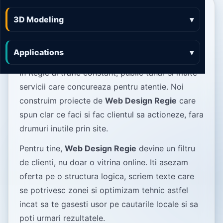
Web Design Regie care
3D Modeling
▾
pune afacerea ta in fata
oamenilor potriviti
Applications
▾
In Regie ai trafic constant, public tanar si multe
servicii care concureaza pentru atentie. Noi
construim proiecte de
Web Design Regie
care
spun clar ce faci si fac clientul sa actioneze, fara
drumuri inutile prin site.
Pentru tine,
Web Design Regie
devine un filtru
de clienti, nu doar o vitrina online. Iti asezam
oferta pe o structura logica, scriem texte care
se potrivesc zonei si optimizam tehnic astfel
incat sa te gasesti usor pe cautarile locale si sa
poti urmari rezultatele.