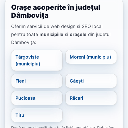
Orașe acoperite în județul
Dâmbovița
Oferim servicii de web design și SEO local
pentru toate
municipiile
și
orașele
din județul
Dâmbovița:
Târgoviște
Moreni (municipiu)
(municipiu)
Fieni
Găești
Pucioasa
Răcari
Titu
Dacă nu vezi localitatea ta în listă, anunță-ne. Publicăm