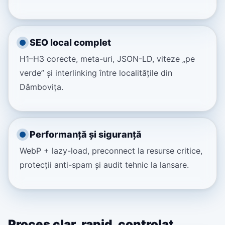
SEO local complet
H1–H3 corecte, meta-uri, JSON-LD, viteze „pe
verde” și interlinking între localitățile din
Dâmbovița.
Performanță și siguranță
WebP + lazy-load, preconnect la resurse critice,
protecții anti-spam și audit tehnic la lansare.
Proces clar, rapid, controlat