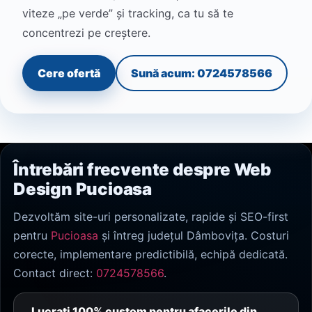
viteze „pe verde” și tracking, ca tu să te
concentrezi pe creștere.
Cere ofertă
Sună acum: 0724578566
Întrebări frecvente despre Web
Design Pucioasa
Dezvoltăm site-uri personalizate, rapide și SEO-first
pentru
Pucioasa
și întreg județul Dâmbovița. Costuri
corecte, implementare predictibilă, echipă dedicată.
Contact direct:
0724578566
.
Lucrați 100% custom pentru afacerile din