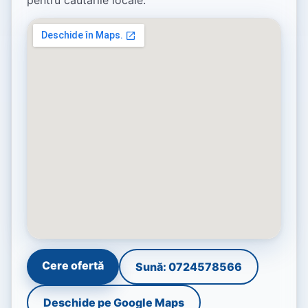
pentru căutările locale.
Cere ofertă
Sună: 0724578566
Deschide pe Google Maps