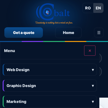
RO
EN
Get a quote
Home
☰
CALCULEAZĂ SINGUR PREȚUL SERVICIILOR
Menu
✕
Calculator preț Web design
Calculator preț Design grafic
Web Design
▾
Calculator preț Marketing online
Calculator preț 3D and AR
Graphic Design
Calculator preț Aplicații
▾
Marketing
▾