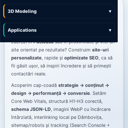
Web Design Pucioasa
3D Modeling
▾
site-uri rapide care
convertesc în cereri
Applications
▾
Lucrezi în
Pucioasa
sau în proximitate și vrei un
site orientat pe rezultate? Construim
site-uri
personalizate
, rapide și
optimizate SEO
, ca să
fii găsit ușor, să inspiri încredere și să primești
contactări reale.
Acoperim cap-coadă
strategie → conținut →
design → performanță → conversie
. Setăm
Core Web Vitals, structură H1–H3 corectă,
schema JSON-LD
, imagini WebP cu încărcare
întârziată, interlinking local pe Dâmbovița,
sitemap/robots și tracking (Search Console +