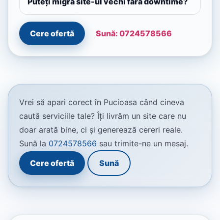
Puteți migra site-ul vechi fără downtime?
Cere ofertă
Sună: 0724578566
Vrei să apari corect în Pucioasa când cineva
caută serviciile tale? Îți livrăm un site care nu
doar arată bine, ci și generează cereri reale.
Sună la
0724578566
sau trimite-ne un mesaj.
Cere ofertă
Sună