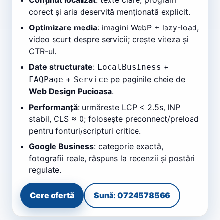
Conținut localizat
: texte clare, program
corect și aria deservită menționată explicit.
Optimizare media
: imagini WebP + lazy-load,
video scurt despre servicii; crește viteza și
CTR-ul.
Date structurate
:
+
LocalBusiness
+
pe paginile cheie de
FAQPage
Service
Web Design Pucioasa
.
Performanță
: urmărește LCP < 2.5s, INP
stabil, CLS ≈ 0; folosește preconnect/preload
pentru fonturi/scripturi critice.
Google Business
: categorie exactă,
fotografii reale, răspuns la recenzii și postări
regulate.
Cere ofertă
Sună: 0724578566